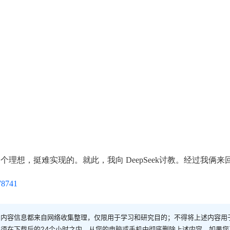
ek，是个理想，挺难实现的。就此，我向 DeepSeek讨教。经过我俩
378741
和内容信息都来自网络收集整理，仅限用于学习和研究目的；不得将上述内容用
须在下载后的24个小时之内，从您的电脑或手机中彻底删除上述内容。如果