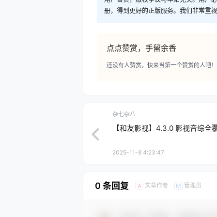
册，得到更好的正版服务。我们非常重视版权
点点赞赏，手留余香
还没有人赞赏，快来当第一个赞赏的人吧！
杂七杂八
【和友影视】4.3.0 影视音综全
2025-11-8 4:23:47
0 条回复
文章作者
管理员
A
M
欢迎您，新朋友，感谢参与互