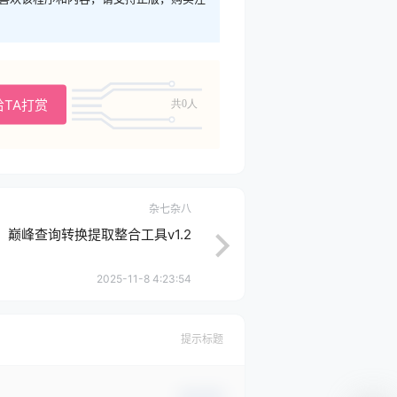
给TA打赏
共0人
杂七杂八
巅峰查询转换提取整合工具v1.2
2025-11-8 4:23:54
提示标题