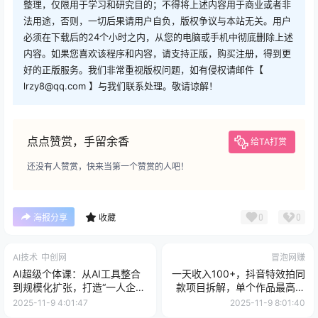
整理，仅限用于学习和研究目的；不得将上述内容用于商业或者非
法用途，否则，一切后果请用户自负，版权争议与本站无关。用户
必须在下载后的24个小时之内，从您的电脑或手机中彻底删除上述
内容。如果您喜欢该程序和内容，请支持正版，购买注册，得到更
好的正版服务。我们非常重视版权问题，如有侵权请邮件【
lrzy8@qq.com 】与我们联系处理。敬请谅解！
点点赞赏，手留余香
给TA打赏
还没有人赞赏，快来当第一个赞赏的人吧！
0
0
海报分享
收藏
AI技术
中创网
冒泡网赚
AI超级个体课：从AI工具整合
一天收入100+，抖音特效拍同
到规模化扩张，打造“一人企
款项目拆解，单个作品最高收
业”实现被动收入
入1W+，一部手机即可搞定
2025-11-9 4:01:47
2025-11-9 8:01:40