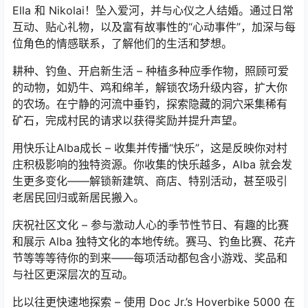
Ella 和 Nikolai！坠入爱河，并与心仪之人结婚。通过日常
互动、贴心礼物，以及富有故事性的“心动事件”，加深与每
位角色的情感联系，了解他们的生活和梦想。
耕种、钓鱼、开启新生活 – 种植多种应季作物，照顾可爱
的动物，如奶牛、鸡和绵羊，解锁农场升级内容，扩大你
的农场。在宁静的河流中垂钓，探索隐藏的洞穴采集稀有
矿石，完成村民的请求以获得奖励并提升声望。
用快乐让Alba成长 – 收集并传播“快乐”，这是反映你对村
庄积极影响的独特资源。你收集的快乐越多，Alba 就会发
生更多变化——解锁新建筑、商店、特别活动，甚至吸引
老居民回归或新居民搬入。
庆祝社区文化 – 参与激动人心的季节性节日、有趣的比赛
和展示 Alba 独特文化的本地传统。赛马、钓鱼比赛、花卉
节等等等待你的到来——每项活动都包含小游戏、奖品和
与社区更深层次的互动。
比以往更快速地探索 – 使用 Doc Jr.’s Hoverbike 5000 在