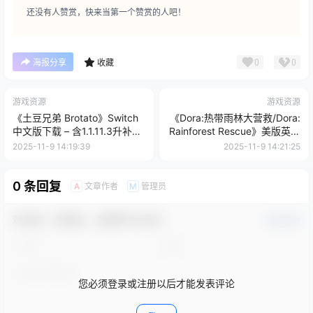
还没有人赞赏，快来当第一个赞赏的人吧！
0
0
海报分享
收藏
游戏资源
游戏资源
《土豆兄弟 Brotato》Switch
《Dora:热带雨林大营救/Dora:
中文版下载 – 含1.1.11.3升补
Rainforest Rescue》美版英文
+DLC
+1.0.1补丁
2025-11-9 14:19:39
2025-11-9 14:21:25
0 条回复
文章作者
管理员
A
M
欢迎您，新朋友，感谢参与互动！
确认修改
您必须登录或注册以后才能发表评论