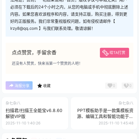
必须在下载后的24个小时之内，从您的电脑或手机中彻底删除上述
内容。如果您喜欢该程序和内容，请支持正版，购买注册，得到更
好的正版服务。我们非常重视版权问题，如有侵权请邮件【
lrzy8@qq.com 】与我们联系处理。敬请谅解！
点点赞赏，手留余香
给TA打赏
还没有人赞赏，快来当第一个赞赏的人吧！
0
0
海报分享
收藏
杂七杂八
杂七杂八
扫描君/扫描王全能宝v6.8.60
PPT模板助手是一款集模板资
解锁VIP版
源、编辑工具和智能功能于一
体的PPT辅助应用
2025-11-10 1:40:26
2025-11-10 1:45:48