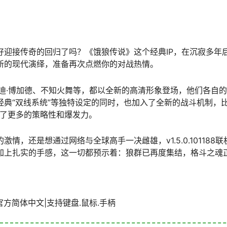
好迎接传奇的回归了吗？《饿狼传说》这个经典IP，在沉寂多年
新的现代演绎，准备再次点燃你的对战热情。
安迪·博加德、不知火舞等，都以全新的高清形象登场，他们各自
典“双线系统”等独特设定的同时，也加入了全新的战斗机制，比
充满了更多的策略性和爆发力。
情，还是想通过网络与全球高手一决雌雄，v1.5.0.10118
加上扎实的手感，这一切都预示着：狼群已再度集结，格斗之魂
1GB|官方简体中文|支持键盘.鼠标.手柄