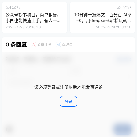
杂七杂八
杂七杂八
公众号抄书项目，简单粗暴，
10分钟一篇爆文，百分百 AI率
小白也能快速上手，有人一天
=0，用deepseek轻松玩转公
搞了1k+
众号爆文项目
2025-7-28 20:30:10
2025-7-28 20:30:10
0 条回复
文章作者
管理员
A
M
欢迎您，新朋友，感谢参与互动！
确认修改
您必须登录或注册以后才能发表评论
登录
提交