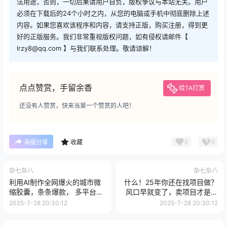
法用途，否则，一切后果请用户自负，版权争议与本站无关。用户
必须在下载后的24个小时之内，从您的电脑或手机中彻底删除上述
内容。如果您喜欢该程序和内容，请支持正版，购买注册，得到更
好的正版服务。我们非常重视版权问题，如有侵权请邮件【
lrzy8@qq.com 】与我们联系处理。敬请谅解！
点点赞赏，手留余香
给TA打赏
还没有人赞赏，快来当第一个赞赏的人吧！
0
0
海报分享
收藏
杂七杂八
杂七杂八
利用AI制作全网爆火的城市微
什么！25年你还在找项目做？
缩胶囊，条条爆款， 多平台分
风口早就变了，卖项目才是稳
发，疯狂涨粉变现
挣不赔【揭秘】
2025-7-28 20:30:12
2025-7-28 20:30:12