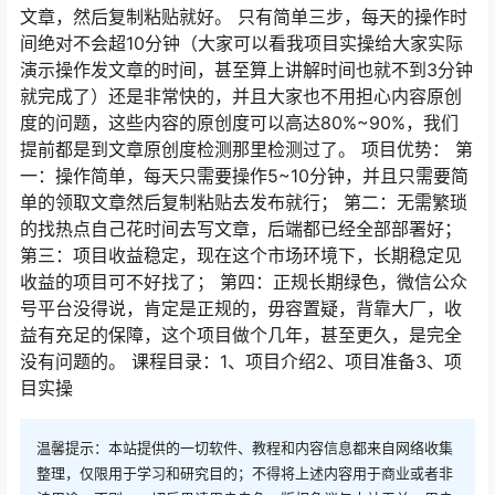
文章，然后复制粘贴就好。 只有简单三步，每天的操作时
间绝对不会超10分钟（大家可以看我项目实操给大家实际
演示操作发文章的时间，甚至算上讲解时间也就不到3分钟
就完成了）还是非常快的，并且大家也不用担心内容原创
度的问题，这些内容的原创度可以高达80%~90%，我们
提前都是到文章原创度检测那里检测过了。 项目优势： 第
一：操作简单，每天只需要操作5~10分钟，并且只需要简
单的领取文章然后复制粘贴去发布就行； 第二：无需繁琐
的找热点自己花时间去写文章，后端都已经全部部署好；
第三：项目收益稳定，现在这个市场环境下，长期稳定见
收益的项目可不好找了； 第四：正规长期绿色，微信公众
号平台没得说，肯定是正规的，毋容置疑，背靠大厂，收
益有充足的保障，这个项目做个几年，甚至更久，是完全
没有问题的。 课程目录：1、项目介绍2、项目准备3、项
目实操
温馨提示：本站提供的一切软件、教程和内容信息都来自网络收集
整理，仅限用于学习和研究目的；不得将上述内容用于商业或者非