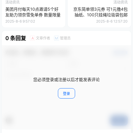
活动资讯
活动资讯
美团月付每天10点邀请5个好
京东简单领3元券 可1元撸4包
友助力领奈雪免单券 数量限量
抽纸、100只挂绳垃圾袋包邮
2025-8-6 9:57:02
2025-8-6 12:57:20
0 条回复
文章作者
管理员
A
M
欢迎您，新朋友，感谢参与互动！
确认修改
您必须登录或注册以后才能发表评论
登录
提交