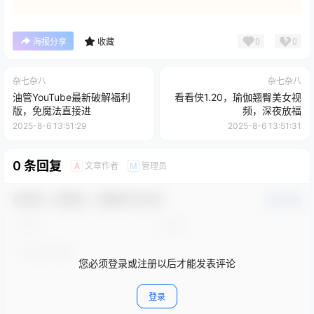
0
0
海报分享
收藏
杂七杂八
杂七杂八
油管YouTube最新破解福利
看看侠1.20，瑜伽翘臀美女视
版，免魔法直接进
频，深夜放福
2025-8-6 13:51:29
2025-8-6 13:51:31
0 条回复
文章作者
管理员
A
M
欢迎您，新朋友，感谢参与互动！
确认修改
您必须登录或注册以后才能发表评论
登录