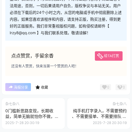
法用途，否则，一切后果请用户自负，版权争议与本站无关。用户
必须在下载后的24个小时之内，从您的电脑或手机中彻底删除上述
内容。如果您喜欢该程序和内容，请支持正版，购买注册，得到更
好的正版服务。我们非常重视版权问题，如有侵权请邮件【
lrzy8@qq.com 】与我们联系处理。敬请谅解！
点点赞赏，手留余香
给TA打赏
还没有人赞赏，快来当第一个赞赏的人吧！
0
0
海报分享
收藏
杂七杂八
杂七杂八
0门槛新思路变现，长期收
纯手机打字录入，不需要预约
益，简单无脑就怕你不做，男
、不需要接单、不需要排队 、
粉的钱就是这么好挣(附教程)
项目不限量，零门槛，操作简
2025-7-28 20:30:19
2025-7-28 20:30:19
单方便收入无上限【揭秘】