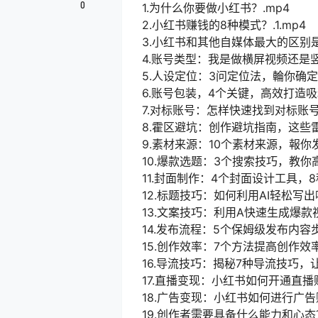
0
1.为什么你要做小红书？.mp4
2.小红书赚钱的8种模式？.1.mp4
3.小红书和其他自媒体最大的区别是
4.账号类型：我是做横屏视频还是竖
5.人设定位：3问定位法，輪你确定
6.账号包装，4个关键，高效打造吸
7.对标账号：怎样快速找到对标账号
8.霍区避坑：创作避坑指南，这些雷
9.素材来源：10个素材来源，報你
10.爆款选题：3个搜索技巧，教你
11.封面制作：4个封面设计工具，8
12.标题技巧：如何利用AI轻松写出
13.文案技巧：利用A快速生成爆款视
14.发布流程：5个保姆级发布内容步
15.创作效率：7个方法提高创作效率
16.导流技巧：揭秘7种导流技巧，
17.直播变现：小红书如何开通直播赚
18.广告变现：小红书如何进行广告
19.创作者需要具备什么能力和心态？