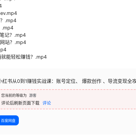
4
v.mp4
.mp4
.mp4
笔记？.mp4
网站？.mp4
p4
销就能轻松赚钱？.mp4
小红书从0到1赚钱实战课：账号定位、 爆款创作 、导流变现全
您当前的等级为
游客
评论后刷新页面下载
评论
百度网盘