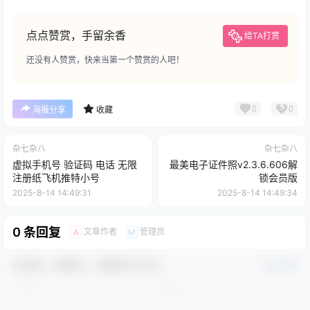
点点赞赏，手留余香
给TA打赏
还没有人赞赏，快来当第一个赞赏的人吧！
0
0
海报分享
收藏
杂七杂八
杂七杂八
虚拟手机号 验证码 电话 无限
最美电子证件照v2.3.6.606解
注册纸飞机推特小号
锁会员版
2025-8-14 14:49:31
2025-8-14 14:49:34
0 条回复
文章作者
管理员
A
M
欢迎您，新朋友，感谢参与互动！
确认修改