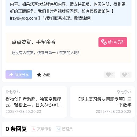
内容。如果您喜欢该程序和内容，请支持正版，购买注册，得到更
好的正版服务。我们非常重视版权问题，如有侵权请邮件【
lrzy8@qq.com 】与我们联系处理。敬请谅解！
点点赞赏，手留余香
给TA打赏
还没有人赞赏，快来当第一个赞赏的人吧！
0
0
海报分享
收藏
杂七杂八
杂七杂八
得物创作者激励，独家变现模
【期末复习解决问题专项】三
式，轻松上手，日入3张+可矩
下数学
阵，可放大【揭秘】
2025-7-28 20:30:23
2025-7-28 20:30:23
0 条回复
文章作者
管理员
A
M