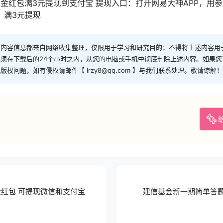
的现金红包满3元提现到支付宝 提现入口：打开网易大神APP，用
，满3元提现
和内容信息都来自网络收集整理，仅限用于学习和研究目的；不得将上述内容用
须在下载后的24个小时之内，从您的电脑或手机中彻底删除上述内容。如果
问题，如有侵权请邮件【 lrzy8@qq.com 】与我们联系处理。敬请谅解！
金红包 可提现微信和支付宝
建信基金新一期简单答题