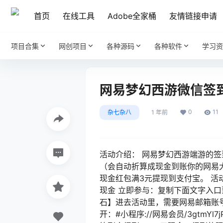
首页
在线工具
Adobe全家桶
友情链接申请
项目合集
网创项目
各种源码
各种软件
学习资
网易梦幻西游微信签到
0
11
杂七杂八
1 年前
活动介绍： 网易梦幻西游端游的
（会自动折算成现金到账你的网易大
现金红包满3元提现到支付宝。 活动
现金 立即参与：复制下面文字入口
石】进去活动里，需要网易邮箱账号
开：#小程序://网易会员/3gtm