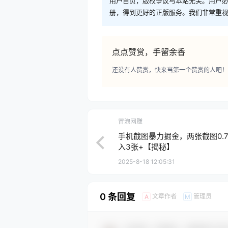
用户自负，版权争议与本站无关。用户必
册，得到更好的正版服务。我们非常重视版权
点点赞赏，手留余香
还没有人赞赏，快来当第一个赞赏的人吧！
冒泡网赚
手机截图暴力掘金，两张截图0.
入3张+【揭秘】
2025-8-18 12:05:31
0 条回复
文章作者
管理员
A
M