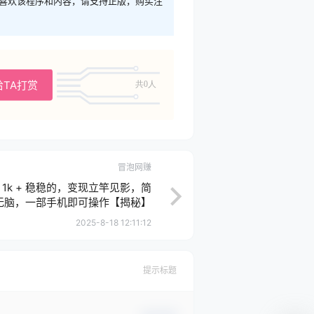
您喜欢该程序和内容，请支持正版，购买注
给TA打赏
共0人
冒泡网赚
1k + 稳稳的，变现立竿见影，简
无脑，一部手机即可操作【揭秘】
2025-8-18 12:11:12
提示标题