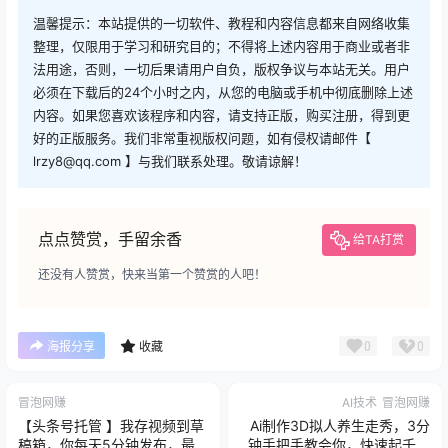
温馨提示：本站提供的一切软件、教程和内容信息都来自网络收集
整理，仅限用于学习和研究目的；不得将上述内容用于商业或者非
法用途，否则，一切后果请用户自负，版权争议与本站无关。用户
必须在下载后的24个小时之内，从您的电脑或手机中彻底删除上述
内容。如果您喜欢该程序和内容，请支持正版，购买注册，得到更
好的正版服务。我们非常重视版权问题，如有侵权请邮件【
lrzy8@qq.com 】与我们联系处理。敬请谅解！
点点赞赏，手留余香
给TA打赏
还没有人赞赏，快来当第一个赞赏的人吧！
0
0
海报分享
收藏
冒泡网赚
AI技术
冒泡网赚
【头条号托管 】我存视频到草
Ai制作3D拟人养生走秀，3分
稿箱，你每天5分钟发布，最
钟手把手教会你，快速起千粉