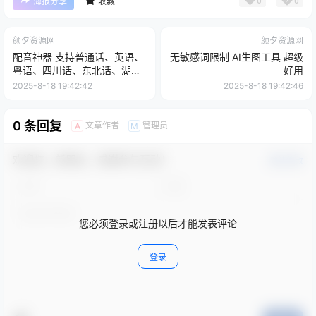
0
0
海报分享
收藏
颜夕资源网
颜夕资源网
配音神器 支持普通话、英语、
无敏感词限制 AI生图工具 超级
粤语、四川话、东北话、湖南
好用
话、台湾话等多个音色
2025-8-18 19:42:42
2025-8-18 19:42:46
0 条回复
文章作者
管理员
A
M
欢迎您，新朋友，感谢参与互动！
确认修改
您必须登录或注册以后才能发表评论
登录