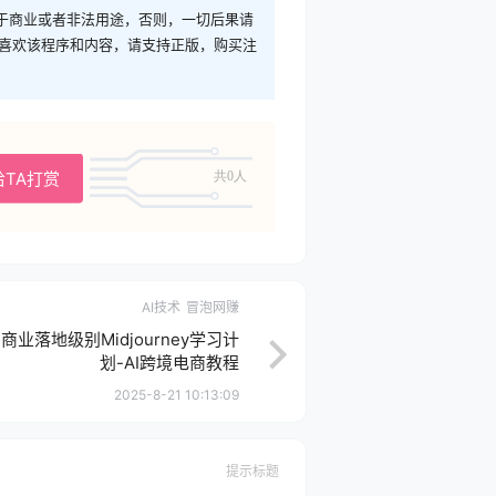
于商业或者非法用途，否则，一切后果请
您喜欢该程序和内容，请支持正版，购买注
给TA打赏
共0人
AI技术
冒泡网赚
-商业落地级别Midjourney学习计
划-AI跨境电商教程
2025-8-21 10:13:09
提示标题