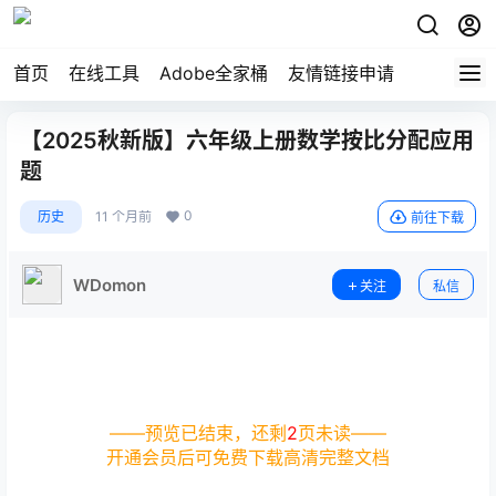
首页
在线工具
Adobe全家桶
友情链接申请
【2025秋新版】六年级上册数学按比分配应用
题
0
历史
11 个月前
前往下载
WDomon
关注
私信
——预览已结束，还剩
2
页未读——
开通会员后可免费下载高清完整文档