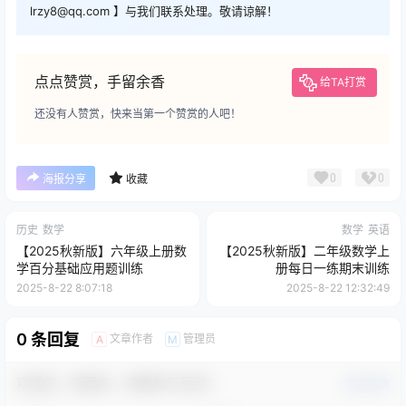
lrzy8@qq.com 】与我们联系处理。敬请谅解！
点点赞赏，手留余香
给TA打赏
还没有人赞赏，快来当第一个赞赏的人吧！
0
0
海报分享
收藏
历史
数学
数学
英语
【2025秋新版】六年级上册数
【2025秋新版】二年级数学上
学百分基础应用题训练
册每日一练期末训练
2025-8-22 8:07:18
2025-8-22 12:32:49
0 条回复
文章作者
管理员
A
M
欢迎您，新朋友，感谢参与互动！
确认修改