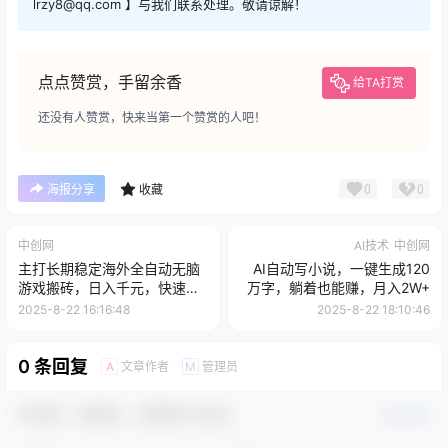
lrzy8@qq.com 】与我们联系处理。敬请谅解！
点点赞赏，手留余香
给TA打赏
还没有人赞赏，快来当第一个赞赏的人吧！
0
0
海报分享
收藏
中创网
AI技术
中创网
主打长期稳定海外全自动无脑
AI自动写小说，一键生成120
游戏搬砖，日入千元，快速变
万字，躺着也能赚，月入2W+
现！
2025-8-22 16:16:48
2025-8-22 18:10:46
0 条回复
文章作者
管理员
A
M
欢迎您，新朋友，感谢参与互动！
确认修改