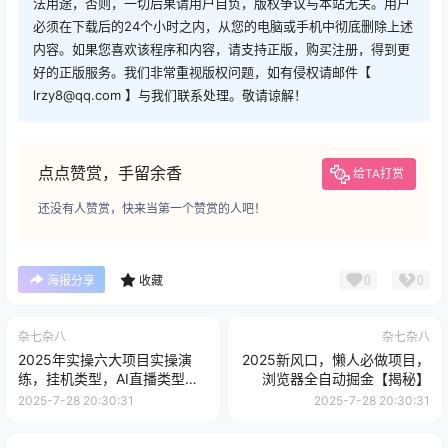
法用途，否则，一切后果请用户自负，版权争议与本站无关。用户
必须在下载后的24个小时之内，从您的电脑或手机中彻底删除上述
内容。如果您喜欢该程序和内容，请支持正版，购买注册，得到更
好的正版服务。我们非常重视版权问题，如有侵权请邮件【
lrzy8@qq.com 】与我们联系处理。敬请谅解！
点点赞赏，手留余香
给TA打赏
还没有人赞赏，快来当第一个赞赏的人吧！
0
0
海报分享
收藏
杂七杂八
杂七杂八
2025年实操六大项目实操演
2025新风口，懒人必做项目，
练，挂机类型，AI直播类型，
浏览器全自动掘金【揭秘】
轻资产创业类型，...
2025-7-28 20:30:31
2025-7-28 20:30:31