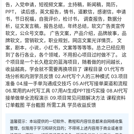
告，入党申请，短视频文案，主持稿，新闻稿，简历，
PPT， 读后感，英文报告，情书，道歉信，感谢信，申请
书，节日祝福，自我评价，检讨书， 调查报告，数据分
析，征文发言稿，报告总结，年终总结，软文广告类宣传
软文，公众号文章。 广告文案，产品介绍，品牌故事，品
牌软文，营销软文，职业规划，网店文案光详情页， 文
案，剧本，小说，小红书，文案等等等等。总之已经应用
到了各行各业，各个领域，不用担心项目过时做不了。 这
个项目是一个长久稳定的蓝海项目，随着做的时间越长，
收益越高，学会就不需要再换项目了 课程目录 01.代写市
场分析和内测学员反馈 02.AI代写个人的三种模式 03.项目
准备 04.接一手单沟通成交技巧 05.AI代写接单渠道和流程
06.常用的AI代写工具 07.用AI生成PPT技巧实操 08.AI代写
接单做单全流程演示 09.项目常见问题解决方法 课程资料
订单截图 平台截图 所需工具 学员收益反馈
温馨提示：本站提供的一切软件、教程和内容信息都来自网络收集
整理，仅限用于学习和研究目的；不得将上述内容用于商业或者非