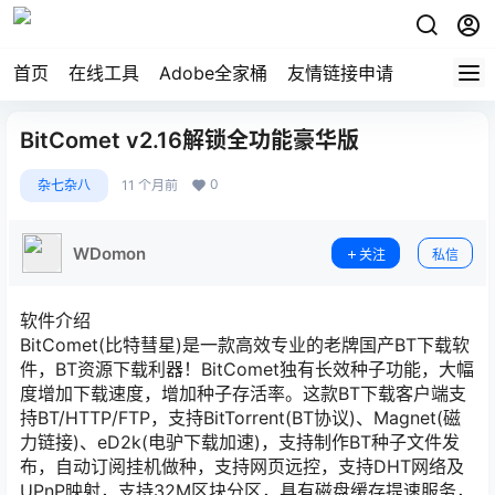
首页
在线工具
Adobe全家桶
友情链接申请
BitComet v2.16解锁全功能豪华版
0
杂七杂八
11 个月前
WDomon
关注
私信
软件介绍
BitComet(比特彗星)是一款高效专业的老牌国产BT下载软
件，BT资源下载利器！BitComet独有长效种子功能，大幅
度增加下载速度，增加种子存活率。这款BT下载客户端支
持BT/HTTP/FTP，支持BitTorrent(BT协议)、Magnet(磁
力链接)、eD2k(电驴下载加速)，支持制作BT种子文件发
布，自动订阅挂机做种，支持网页远控，支持DHT网络及
UPnP映射，支持32M区块分区，具有磁盘缓存提速服务，