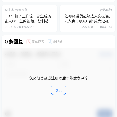
AI技术
冒泡网赚
冒泡网赚
COZE扣子工作流一键生成历
短视频带货超级达人实操课，
史人物一生的视频，复制粘贴
素人也可以从0到1成为短视频
运行即可，30s制作1个视频
带货领域操盘手
2025-8-29 16:07:52
2025-8-30 10:01:54
0 条回复
文章作者
管理员
A
M
欢迎您，新朋友，感谢参与互动！
确认修改
您必须登录或注册以后才能发表评论
登录
提交