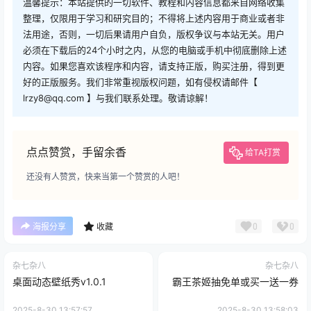
温馨提示：本站提供的一切软件、教程和内容信息都来自网络收集
整理，仅限用于学习和研究目的；不得将上述内容用于商业或者非
法用途，否则，一切后果请用户自负，版权争议与本站无关。用户
必须在下载后的24个小时之内，从您的电脑或手机中彻底删除上述
内容。如果您喜欢该程序和内容，请支持正版，购买注册，得到更
好的正版服务。我们非常重视版权问题，如有侵权请邮件【
lrzy8@qq.com 】与我们联系处理。敬请谅解！
点点赞赏，手留余香
给TA打赏
还没有人赞赏，快来当第一个赞赏的人吧！
0
0
海报分享
收藏
杂七杂八
杂七杂八
桌面动态壁纸秀v1.0.1
霸王茶姬抽免单或买一送一券
2025-8-30 13:57:57
2025-8-30 13:58:03