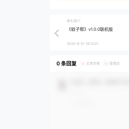
杂七杂八
《蚊子帮》v1.0.0联机版
2025-8-31 16:15:21
0 条回复
文章作者
管理员
A
M
欢迎您，新朋友，感谢参与互