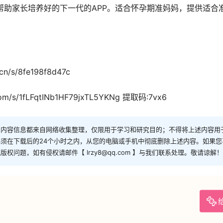
帮助家长培养好的下一代的APP。适合怀孕期准妈妈，提供适合
n/s/8fe198f8d47c
om/s/1fLFqtINb1HF79jxTL5YKNg 提取码:7vx6
和内容信息都来自网络收集整理，仅限用于学习和研究目的；不得将上述内容用
须在下载后的24个小时之内，从您的电脑或手机中彻底删除上述内容。如果
问题，如有侵权请邮件【 lrzy8@qq.com 】与我们联系处理。敬请谅解！