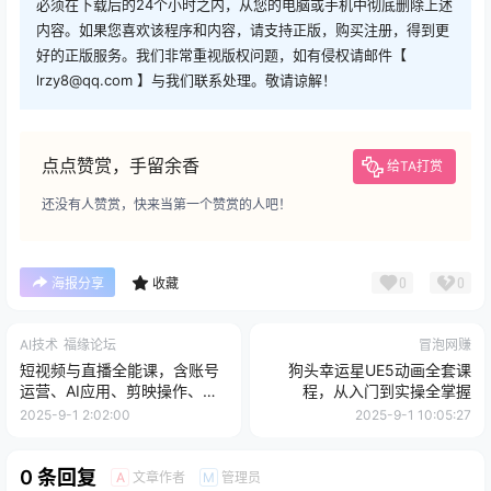
必须在下载后的24个小时之内，从您的电脑或手机中彻底删除上述
内容。如果您喜欢该程序和内容，请支持正版，购买注册，得到更
好的正版服务。我们非常重视版权问题，如有侵权请邮件【
lrzy8@qq.com 】与我们联系处理。敬请谅解！
点点赞赏，手留余香
给TA打赏
还没有人赞赏，快来当第一个赞赏的人吧！
0
0
海报分享
收藏
AI技术
福缘论坛
冒泡网赚
短视频与直播全能课，含账号
狗头幸运星UE5动画全套课
运营、AI应用、剪映操作、特
程，从入门到实操全掌握
效制作、带货及直播技巧等
2025-9-1 2:02:00
2025-9-1 10:05:27
0 条回复
文章作者
管理员
A
M