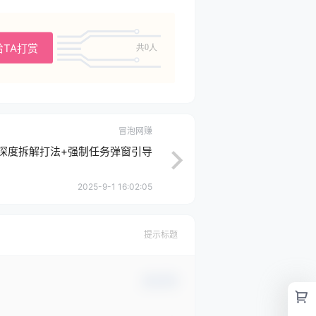
给TA打赏
共0人
冒泡网赚
深度拆解打法+强制任务弹窗引导
2025-9-1 16:02:05
提示标题
确认修改