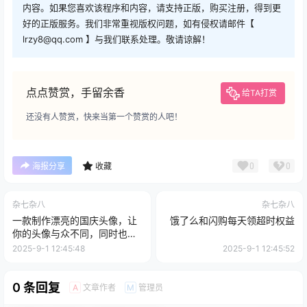
内容。如果您喜欢该程序和内容，请支持正版，购买注册，得到更
好的正版服务。我们非常重视版权问题，如有侵权请邮件【
lrzy8@qq.com 】与我们联系处理。敬请谅解！
点点赞赏，手留余香
给TA打赏
还没有人赞赏，快来当第一个赞赏的人吧！
0
0
海报分享
收藏
杂七杂八
杂七杂八
一款制作漂亮的国庆头像，让
饿了么和闪购每天领超时权益
你的头像与众不同，同时也以
自己的方式为祖国庆典出一份
2025-9-1 12:45:48
2025-9-1 12:45:52
力
0 条回复
文章作者
管理员
A
M