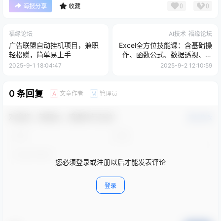
0
0
海报分享
收藏
福缘论坛
AI技术
福缘论坛
广告联盟自动挂机项目，兼职
Excel全方位技能课：含基础操
轻松赚，简单易上手
作、函数公式、数据透视、图
表、AI应用等
2025-9-1 18:04:47
2025-9-2 12:10:59
0 条回复
文章作者
管理员
A
M
欢迎您，新朋友，感谢参与互动！
确认修改
您必须登录或注册以后才能发表评论
登录