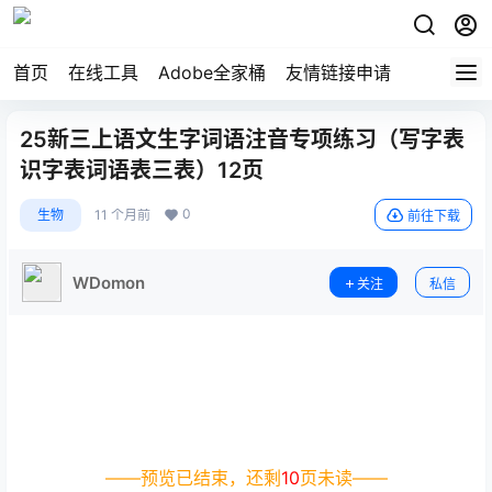
首页
在线工具
Adobe全家桶
友情链接申请
25新三上语文生字词语注音专项练习（写字表
识字表词语表三表）12页
0
生物
11 个月前
前往下载
WDomon
关注
私信
——预览已结束，还剩
10
页未读——