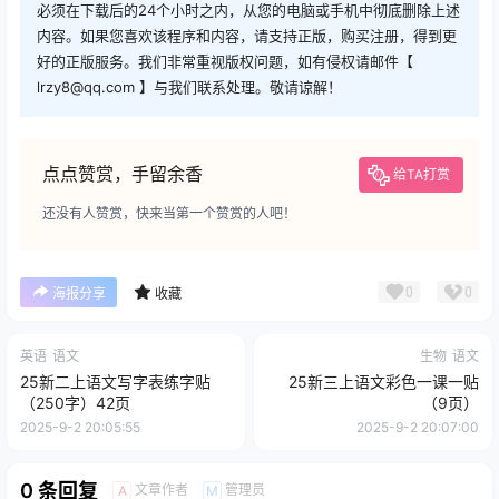
必须在下载后的24个小时之内，从您的电脑或手机中彻底删除上述
内容。如果您喜欢该程序和内容，请支持正版，购买注册，得到更
好的正版服务。我们非常重视版权问题，如有侵权请邮件【
lrzy8@qq.com 】与我们联系处理。敬请谅解！
点点赞赏，手留余香
给TA打赏
还没有人赞赏，快来当第一个赞赏的人吧！
0
0
海报分享
收藏
英语
语文
生物
语文
25新二上语文写字表练字贴
25新三上语文彩色一课一贴
（250字）42页
（9页）
2025-9-2 20:05:55
2025-9-2 20:07:00
0 条回复
文章作者
管理员
A
M