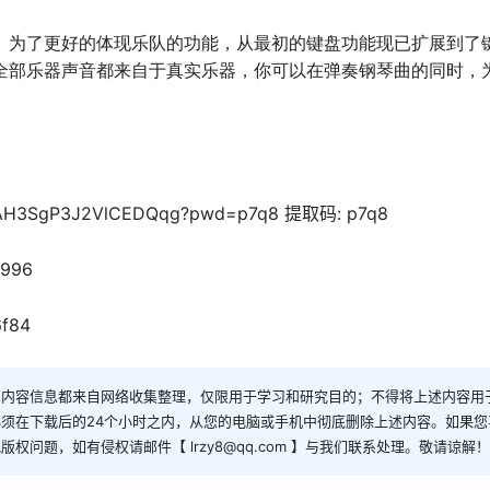
。为了更好的体现乐队的功能，从最初的键盘功能现已扩展到了
全部乐器声音都来自于真实乐器，你可以在弹奏钢琴曲的同时，
7KsAH3SgP3J2VlCEDQqg?pwd=p7q8 提取码: p7q8
1996
6f84
和内容信息都来自网络收集整理，仅限用于学习和研究目的；不得将上述内容用
须在下载后的24个小时之内，从您的电脑或手机中彻底删除上述内容。如果
问题，如有侵权请邮件【 lrzy8@qq.com 】与我们联系处理。敬请谅解！