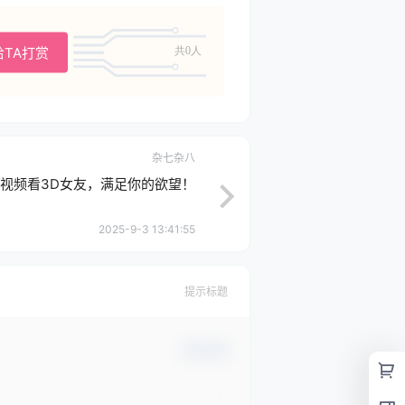
给TA打赏
共0人
杂七杂八
R视频看3D女友，满足你的欲望！
2025-9-3 13:41:55
提示标题
确认修改