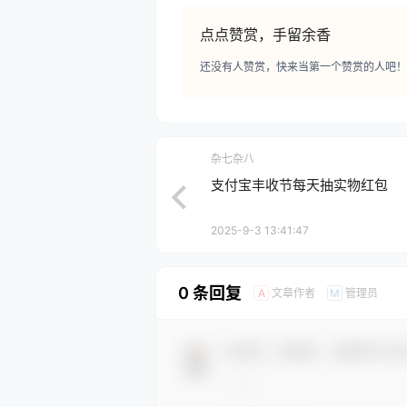
点点赞赏，手留余香
还没有人赞赏，快来当第一个赞赏的人吧！
杂七杂八
支付宝丰收节每天抽实物红包
2025-9-3 13:41:47
0 条回复
文章作者
管理员
A
M
欢迎您，新朋友，感谢参与互