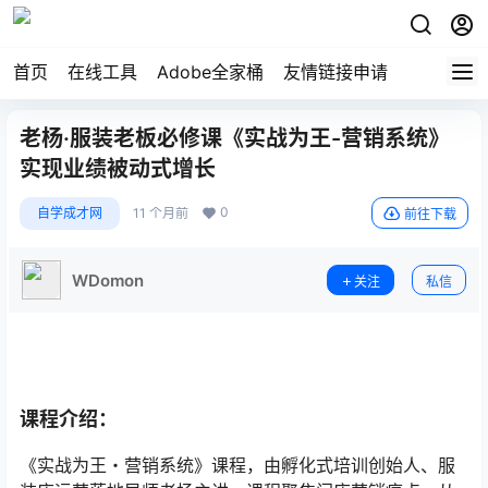
首页
在线工具
Adobe全家桶
友情链接申请
老杨·服装老板必修课《实战为王-营销系统》
实现业绩被动式增长
0
自学成才网
11 个月前
前往下载
WDomon
关注
私信
课程介绍：
《实战为王・营销系统》课程，由孵化式培训创始人、服