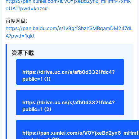
https://pan.xunlei.com/s/VOYjxeBd2yn6_mHmfP7xmk
oUA1?pwd=kazs#
百度网盘：
https://pan.baidu.com/s/1v8gYShzhSMBqamDM247dL
A?pwd=1qkt
资源下载
https://drive.uc.cn/s/afb0d3321fdc4?
public=1 (1)
https://drive.uc.cn/s/afb0d3321fdc4?
public=1 (2)
https://pan.xunlei.com/s/VOYjxeBd2yn6_mH