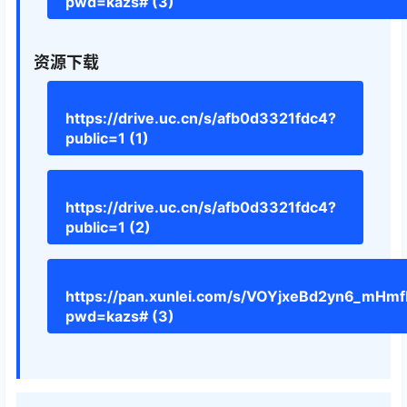
pwd=kazs# (3)
资源下载
https://drive.uc.cn/s/afb0d3321fdc4?
public=1 (1)
https://drive.uc.cn/s/afb0d3321fdc4?
public=1 (2)
https://pan.xunlei.com/s/VOYjxeBd2yn6_mH
pwd=kazs# (3)