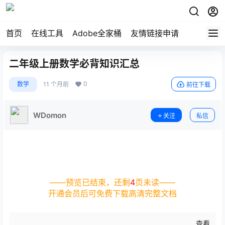
首页
在线工具
Adobe全家桶
友情链接申请
二年级上册数学必背知识汇总
0
数学
11 个月前
前往下载
WDomon
关注
私信
——预览已结束，还剩
4
页未读——
开通会员后可免费下载高清完整文档
查看