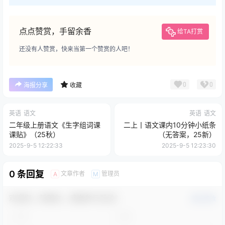
点点赞赏，手留余香
给TA打赏
还没有人赞赏，快来当第一个赞赏的人吧！
0
0
海报分享
收藏
英语
语文
英语
语文
二年级上册语文《生字组词课
二上丨语文课内10分钟小纸条
课贴》（25秋）
（无答案，25新）
2025-9-5 12:22:33
2025-9-5 12:23:30
0 条回复
文章作者
管理员
A
M
欢迎您，新朋友，感谢参与互动！
确认修改