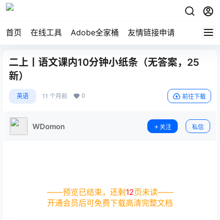
首页
在线工具
Adobe全家桶
友情链接申请
二上丨语文课内10分钟小纸条（无答案，25
新）
0
英语
11 个月前
前往下载
WDomon
关注
私信
——预览已结束，还剩
12
页未读——
开通会员后可免费下载高清完整文档