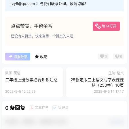
lrzy8@qq.com 】与我们联系处理。敬请谅解！
点点赞赏，手留余香
给TA打赏
还没有人赞赏，快来当第一个赞赏的人吧！
0
0
海报分享
收藏
数学
英语
生物
语文
二年级上册数学必背知识汇总
25新定版三上语文写字表课课
贴（250字）10页
2025-9-5 12:22:59
2025-9-5 14:17:17
0 条回复
文章作者
管理员
A
M
欢迎您，新朋友，感谢参与互动！
确认修改