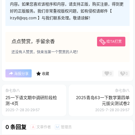
内容。如果您喜欢该程序和内容，请支持正版，购买注册，得到更
好的正版服务。我们非常重视版权问题，如有侵权请邮件【
lrzy8@qq.com 】与我们联系处理。敬请谅解！
点点赞赏，手留余香
给TA打赏
还没有人赞赏，快来当第一个赞赏的人吧！
0
0
海报分享
收藏
杂七杂八
杂七杂八
25一下语文期中调研阶段检
2025青岛63一下数学第四单
测-4页
元拔尖测试卷2
2025-7-28 20:29:57
2025-7-28 20:29:57
0 条回复
文章作者
管理员
A
M