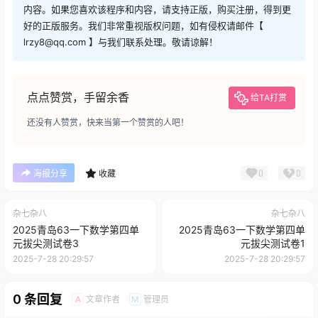
内容。如果您喜欢该程序和内容，请支持正版，购买注册，得到更
好的正版服务。我们非常重视版权问题，如有侵权请邮件【
lrzy8@qq.com 】与我们联系处理。敬请谅解！
点点赞赏，手留余香
给TA打赏
还没有人赞赏，快来当第一个赞赏的人吧！
0
0
海报分享
收藏
杂七杂八
杂七杂八
2025青岛63一下数学第四单
2025青岛63一下数学第四单
元拔尖测试卷3
元拔尖测试卷1
2025-7-28 20:29:57
2025-7-28 20:29:57
0 条回复
文章作者
管理员
A
M