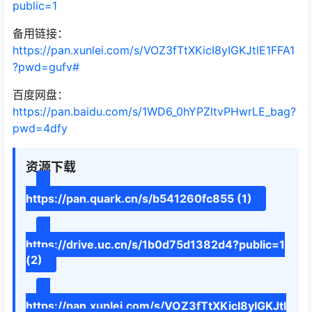
public=1
备用链接：
https://pan.xunlei.com/s/VOZ3fTtXKicI8yIGKJtlE1FFA1
?pwd=gufv#
百度网盘：
https://pan.baidu.com/s/1WD6_0hYPZltvPHwrLE_bag?
pwd=4dfy
资源下载
https://pan.quark.cn/s/b541260fc855 (1)
https://drive.uc.cn/s/1b0d75d1382d4?public=1
(2)
https://pan.xunlei.com/s/VOZ3fTtXKicI8yIGKJtl