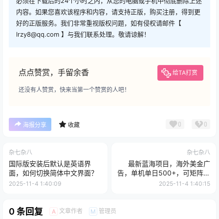
必须在下载后的24个小时之内，从您的电脑或手机中彻底删除上述
内容。如果您喜欢该程序和内容，请支持正版，购买注册，得到更
好的正版服务。我们非常重视版权问题，如有侵权请邮件【
lrzy8@qq.com 】与我们联系处理。敬请谅解！
点点赞赏，手留余香
给TA打赏
还没有人赞赏，快来当第一个赞赏的人吧！
0
0
海报分享
收藏
杂七杂八
杂七杂八
国际版安装后默认是英语界
最新蓝海项目，海外美金广
面，如何切换简体中文界面？
告，单机单日500+，可矩阵放
大，设备越多收益越大
2025-11-4 1:40:09
2025-11-4 1:40:15
0 条回复
文章作者
管理员
A
M