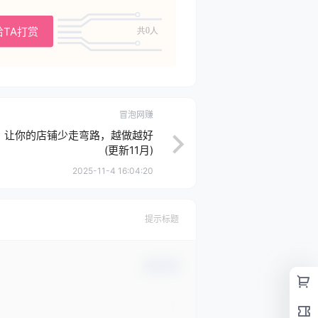
给TA打赏
共0人
冒泡网赚
享，让你的店铺少走弯路，越做越好
(更新11月)
2025-11-4 16:04:20
提示标题
确认修改