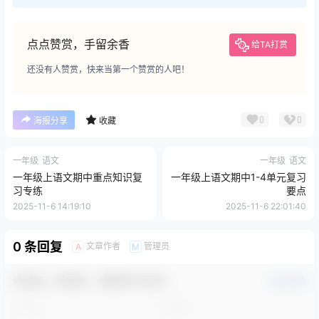
点点赞赏，手留余香
给TA打赏
还没有人赞赏，快来当第一个赞赏的人吧！
0
0
海报分享
收藏
一年级
语文
一年级
语文
一年级上语文期中重点知识复
一年级上语文期中1-4单元复习
习专练
要点
2025-11-6 14:19:10
2025-11-6 22:01:40
0 条回复
文章作者
管理员
A
M
欢迎您，新朋友，感谢参与互动！
确认修改