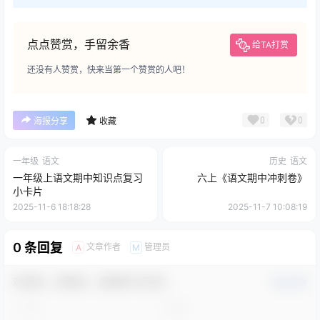
点点赞赏，手留余香
给TA打赏
还没有人赞赏，快来当第一个赞赏的人吧！
0
0
海报分享
收藏
一年级
语文
历史
语文
一年级上语文期中知识点复习
六上《语文期中冲刺卷》
小卡片
2025-11-6 18:18:28
2025-11-7 10:08:19
0 条回复
文章作者
管理员
A
M
欢迎您，新朋友，感谢参与互动！
确认修改