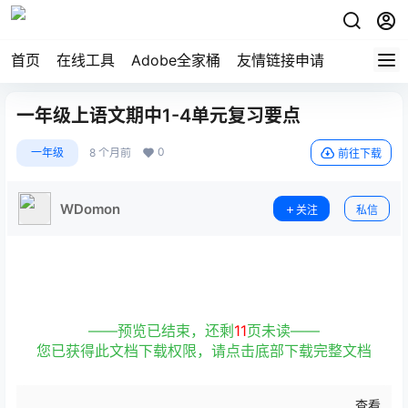
首页
在线工具
Adobe全家桶
友情链接申请
一年级上语文期中1-4单元复习要点
0
一年级
8 个月前
前往下载
WDomon
关注
私信
——预览已结束，还剩
11
页未读——
您已获得此文档下载权限，请点击底部下载完整文档
查看