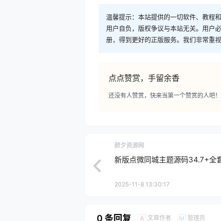
温馨提示：本站提供的一切软件、教程
用户自负，版权争议与本站无关。用户必
册，得到更好的正版服务。我们非常重视版权
点点赞赏，手留余香
还没有人赞赏，快来当第一个赞赏的人吧！
颜夕资源网
新版点微同城主题源码34.7+全
2025-11-8 13:30:17
0 条回复
文章作者
管理员
A
M