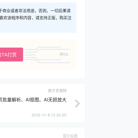
于商业或者非法用途，否则，一切后果请
您喜欢该程序和内容，请支持正版，购买注
给TA打赏
共0人
颜夕资源网
页批量解析、AI抠图、AI无损放大
2025-11-8 13:30:20
提示标题