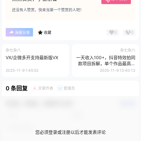
还没有人赞赏，快来当第一个赞赏的人吧！
0
0
海报分享
收藏
杂七杂八
杂七杂八
VX/企微多开支持最新版VX
一天收入100+，抖音特效拍同
款项目拆解，单个作品最高收
入1W+，一部手机即可搞定
2025-11-9 1:45:52
2025-11-9 13:40:13
0 条回复
文章作者
管理员
A
M
欢迎您，新朋友，感谢参与互动！
确认修改
您必须登录或注册以后才能发表评论