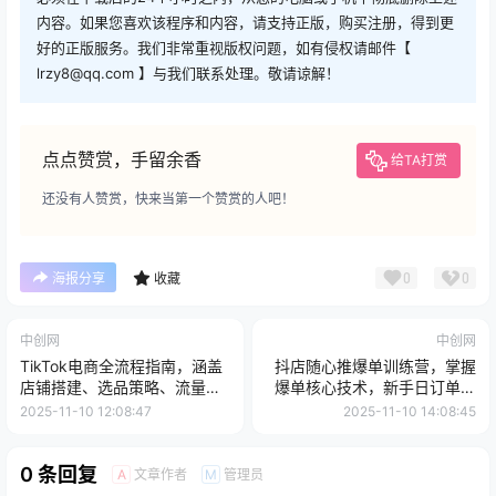
内容。如果您喜欢该程序和内容，请支持正版，购买注册，得到更
好的正版服务。我们非常重视版权问题，如有侵权请邮件【
lrzy8@qq.com 】与我们联系处理。敬请谅解！
点点赞赏，手留余香
给TA打赏
还没有人赞赏，快来当第一个赞赏的人吧！
0
0
海报分享
收藏
中创网
中创网
TikTok电商全流程指南，涵盖
抖店随心推爆单训练营，掌握
店铺搭建、选品策略、流量获
爆单核心技术，新手日订单破
取，单店月入过万
百单！
2025-11-10 12:08:47
2025-11-10 14:08:45
0 条回复
文章作者
管理员
A
M