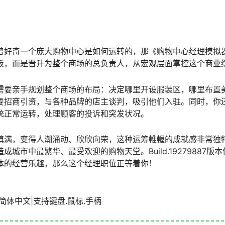
曾好奇一个庞大购物中心是如何运转的，那《购物中心经理模拟
板，而是晋升为整个商场的总负责人，从宏观层面掌控这个商业
需要亲手规划整个商场的布局：决定哪里开设服装区，哪里布置
要招商引资，与各种品牌的店主谈判，吸引他们入驻。同时，你
统正常运转，处理顾客的投诉和突发状况。
填满，变得人潮涌动、欣欣向荣，这种运筹帷幄的成就感非常独
城市中最繁华、最受欢迎的购物天堂。Build.19279887
体的经营乐趣，那么这个经理职位正等着你！
B|官方简体中文|支持键盘.鼠标.手柄