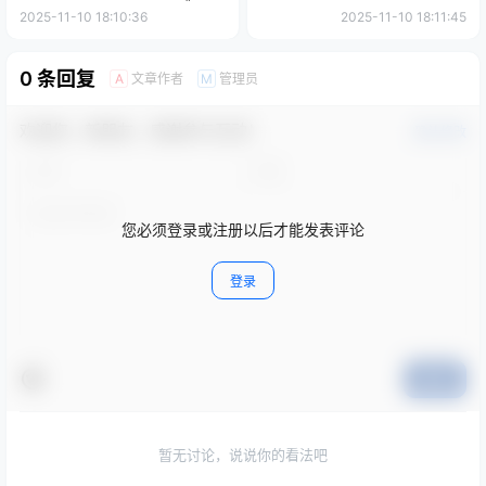
中文版下载-含
Simulator》PC中文版下载-含
2025-11-10 18:10:36
2025-11-10 18:11:45
Build.19279887
Build.20674648
0 条回复
文章作者
管理员
A
M
欢迎您，新朋友，感谢参与互动！
确认修改
您必须登录或注册以后才能发表评论
登录
提交
暂无讨论，说说你的看法吧