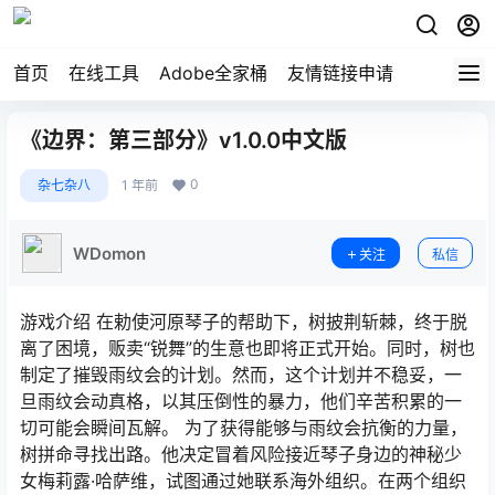
首页
在线工具
Adobe全家桶
友情链接申请
《边界：第三部分》v1.0.0中文版
0
杂七杂八
1 年前
WDomon
关注
私信
游戏介绍 在勅使河原琴子的帮助下，树披荆斩棘，终于脱
离了困境，贩卖“锐舞”的生意也即将正式开始。同时，树也
制定了摧毁雨纹会的计划。然而，这个计划并不稳妥，一
旦雨纹会动真格，以其压倒性的暴力，他们辛苦积累的一
切可能会瞬间瓦解。 为了获得能够与雨纹会抗衡的力量，
树拼命寻找出路。他决定冒着风险接近琴子身边的神秘少
女梅莉露·哈萨维，试图通过她联系海外组织。在两个组织