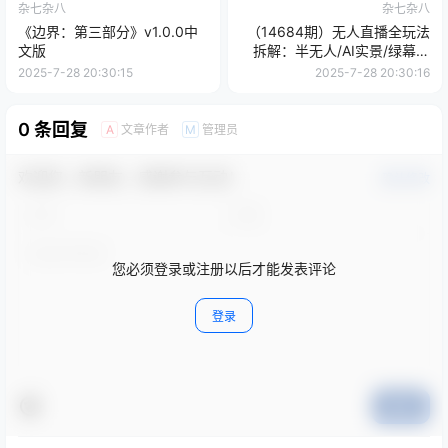
杂七杂八
杂七杂八
《边界：第三部分》v1.0.0中
（14684期）无人直播全玩法
文版
拆解：半无人/AI实景/绿幕搭
建，OBS技术+自然流起号攻
2025-7-28 20:30:15
2025-7-28 20:30:16
略
0 条回复
文章作者
管理员
A
M
欢迎您，新朋友，感谢参与互动！
确认修改
您必须登录或注册以后才能发表评论
登录
提交