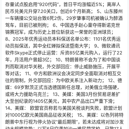
存量试点股启用“920代码”，首日平均涨幅近5%；离岸人
民币兑美元升穿7.20关口，创近6个月新高； 5、山东滕州
一车辆撞公交站台致6死2伤，29岁肇事司机被确认为醉酒
驾车，目前已被刑拘； 6、中国选手赵心童夺得斯诺克世
锦赛冠军，成为历史上首位斩获这一荣誉的亚洲球员；
8、2025年优秀运动员本科保送名单公布：1101名优秀运
动员拟保送，其中全红婵拟保送暨南大学； 9、微软通讯
软件Skype正式停止运营：斥资85亿美元购入，运行了22
年，月活用户曾超3亿； 10、特朗普称不会为了和中国谈
判而取消对华关税，外交部回应：停止威胁施压，开展平
等对话； 11、中方和欧洲议会决定同步全面取消对相互交
往的限制，外交部回应：为中欧关系注入新动力； 12、德
媒：69岁默茨正式当选德国新任总理，对美俄立场强硬，
或将大力援助乌克兰； 13、美媒：美国3月份贸易逆差扩
大至创纪录的1405亿美元，其中农产品出口严重下滑；
14、美媒： 欧盟官员称若与美国关税谈判失败，欧盟计划
对1000亿欧元美国商品征收关税； 15、美媒：以色列将特
朗普中东行视为停火协议“最后期限”，若未达成将对加沙发
动大规模攻势；以军6日空袭加沙一难民营学校，已致17人