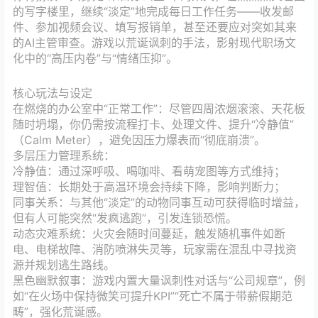
的写字楼里，继续“淡定”地完成每日工作任务——收发邮
件、参加视频会议、填写报销单，甚至还要应对突如其来
的‌AI主管审查‌。游戏以荒诞讽刺的手法，影射现代职场文
化中的“高压内卷”与“情绪压抑”。
核心玩法与设定
‌在燃烧的办公室中“正常工作”‌：尽管四周浓烟滚滚、天花板
随时坍塌，你仍需按流程打卡、处理文件、提升“‌冷静值‌”
（Calm Meter），避免因压力爆表而“彻底崩溃”。
‌多层压力管理系统‌：
‌冷静值‌：通过深呼吸、喝咖啡、看萌宠图等方式维持；
‌理智值‌：长期处于高温环境会持续下降，影响判断力；
‌同事关系‌：与其他“淡定”的动物同事互动可获得临时增益，
但有人可能突然“发疯逃跑”，引发连锁恐慌。
‌动态灾难系统‌：火灾会随时间蔓延，触发随机事件如‌断
电、电梯故障、消防喷淋失灵‌等，玩家需在混乱中寻找资
源并规划逃生路线。
‌黑色幽默叙事‌：游戏内置大量讽刺性对话与“公司规章”，例
如“‌在火场中保持微笑可提升KPI‌”“‌死亡不属于带薪假期范
畴‌”，强化荒诞感。