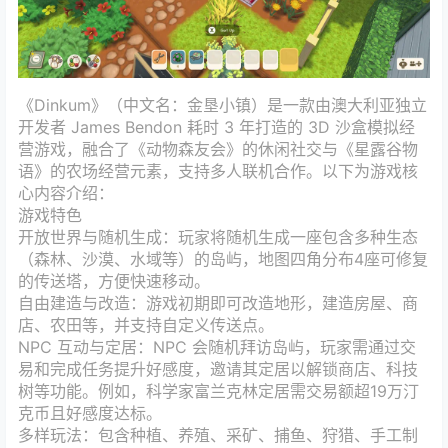
《Dinkum》（中文名：金垦小镇）是一款由澳大利亚独立
开发者 James Bendon 耗时 3 年打造的 3D 沙盒模拟经
营游戏，融合了《动物森友会》的休闲社交与《星露谷物
语》的农场经营元素，支持多人联机合作。以下为游戏核
心内容介绍：
游戏特色
开放世界与随机生成‌：玩家将随机生成一座包含多种生态
（森林、沙漠、水域等）的岛屿，地图四角分布4座可修复
的传送塔，方便快速移动‌。
自由建造与改造‌：游戏初期即可改造地形，建造房屋、商
店、农田等，并支持自定义传送点‌。
NPC 互动与定居‌：NPC 会随机拜访岛屿，玩家需通过交
易和完成任务提升好感度，邀请其定居以解锁商店、科技
树等功能‌。例如，科学家富兰克林定居需交易额超19万汀
克币且好感度达标‌。
多样玩法‌：包含种植、养殖、采矿、捕鱼、狩猎、手工制